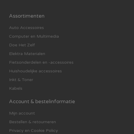
Geschikt als tafellamp, hanglamp of tuinspot
Hoogspanningsrooster voor effectieve
Assortimenten
insectenbestrijding
Auto Accessoires
Weerbestendig ontwerp (IP44)
Tot ca. 8 uur verlichtingstijd
Computer en Multimedia
Doe Het Zelf
📏 Specificaties
Elektra Materialen
Merk: Lumio
Fietsonderdelen en -accessoires
Model: MKE011
Huishoudelijke accessoires
Vermogen lamp: 0,2W LED
Inkt & Toner
Roosterspanning: 800V
Zonnepaneel: 2V / 80mA
Kabels
Batterij: Ni-Cd DC 1,2V
Account & bestelinformatie
Verlichtingstijd: max. 8 uur
Beschermingsklasse: IP44
Mijn account
Materiaal: Kunststof
Bestellen & retourneren
Afmetingen: 335 x 135 x 135 mm
Privacy en Cookie Policy