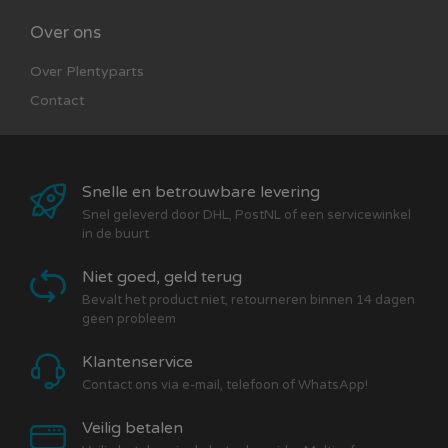
🌿 Ideaal voor buitengebruik
Over ons
Perfect voor tuin, balkon, camping, terras of
vakantie. Overdag laadt de lamp automatisch op en
Over Plentyparts
’s avonds geniet je van sfeervol licht én minder
Contact
insecten.
Snelle en betrouwbare levering
Snel geleverd door DHL, PostNL of een servicewinkel
in de buurt
Niet goed, geld terug
Bevalt het product niet, retourneren binnen 14 dagen
geen probleem
Klantenservice
Contact ons via e-mail, telefoon of WhatsApp!
Veilig betalen