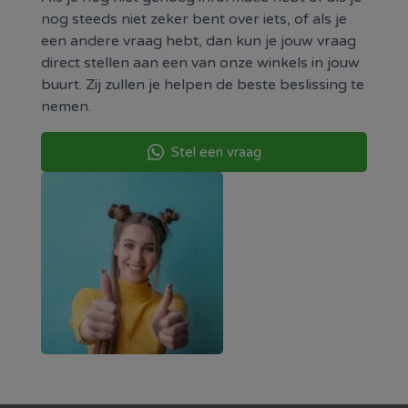
nog steeds niet zeker bent over iets, of als je
De UV LED-verlichting trekt vliegende insecten
een andere vraag hebt, dan kun je jouw vraag
aan, waarna ze worden uitgeschakeld via het
direct stellen aan een van onze winkels in jouw
elektrische rooster met hoogspanning. Ideaal voor
buurt. Zij zullen je helpen de beste beslissing te
zomerse avonden buiten.
nemen.
💡 Multifunctioneel ontwerp
Stel een vraag
Gebruik de lamp op verschillende manieren:
Als tafellamp op terras of campingtafel
Hangend aan een haak of pergola
Als prikspot in de tuin met de meegeleverde
spie
✅ Belangrijkste kenmerken
Solar insectenlamp met UV-functie
Keuze tussen normaal LED-licht en UV-
insectenlicht
Werkt volledig op zonne-energie