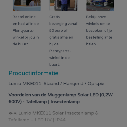
Bestel online
Gratis
Bekijk onze
en haal af in de
bezorging vanaf
winkels om te
Plentyparts-
50 euro of
bezoeken of je
winkel bij jou in
gratis afhalen
bestelling af te
de buurt.
bij de
halen.
Plentyparts-
winkel in de
buurt.
Productinformatie
Lumio MKE011, Staand / Hangend / Op spie
Voordelen van de
Muggenlamp Solar LED (0,2W
600V) - Tafellamp | Insectenlamp
🦟☀️ Lumio MKE011 Solar Insectenlamp &
Tafellamp – LED UV | IP44