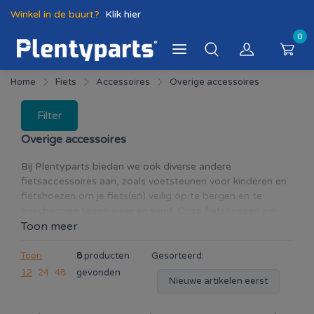
Winkel in de buurt?
Klik hier
0
Home
Fiets
Accessoires
Overige accessoires
Filter
Overige accessoires
Bij Plentyparts bieden we ook diverse andere
fietsaccessoires aan, zoals voetsteunen voor kinderen en
fietshoezen om je fiets(en) veilig op te bergen en te
beschermen tegen weer en wind. Onze fietshoezen zijn
geschikt voor één of twee fietsen. Onze voetsteunen zijn
Toon meer
van het merk Mirage en zorgen voor extra comfort voor
kinderen tijdens het fietsen.
Toon
8
producten
Gesorteerd:
12
24
48
gevonden
Nieuwe artikelen eerst