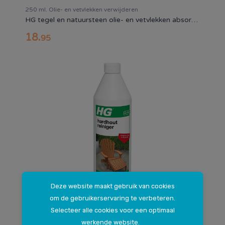
250 ml. Olie- en vetvlekken verwijderen
HG tegel en natuursteen olie- en vetvlekken absorbeerder
18
.
95
Deze website maakt gebruik van cookies
om de gebruikerservaring te verbeteren.
1 liter. Verwijdert aanslag tot diep in de poriën
Selecteer alle cookies voor een optimaal
HG Hardhout reiniger
werkende website.