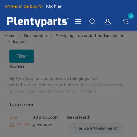
Winkel in de buurt?
Klik hier
0
Home
Huishouden
Reinigings- en onderhoudsmiddelen
Buiten
Filter
Buiten
Bij Plentyparts vind je diverse reinigings- en
onderhoudsmiddelen voor buitengebruik. Of je nu terras,
tuinmeubelen, gevels, bestrating of andere
buitenoppervlakken wilt reinigen en onderhouden, hier
vind je de juiste producten voor een schoon en verzorgd
Toon meer
resultaat. Binnen deze categorie vind je onder andere
producten van HG, speciaal ontwikkeld voor het
Toon
19
producten
Gesorteerd:
verwijderen van groene aanslag, algen, mos, vuil en andere
12
24
48
gevonden
Nieuwe artikelen eerst
hardnekkige vervuiling op terrassen, tuinpaden,
schuttingen en buitenmeubilair. Daarnaast zijn er