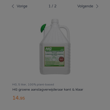
onderhoudsproducten beschikbaar die helpen om
Vorige
1
/
2
Volgende
buitenoppervlakken langer mooi en beschermd te houden.
Met de juiste reinigings- en onderhoudsmiddelen houd je
jouw tuin, terras en buitenomgeving het hele jaar door
schoon, veilig en verzorgd.
HG, 5 liter, 100% plant-based
HG groene aanslagverwijderaar kant & klaar
14
.
95