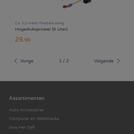
Ca. 1,2 meter flexibele slang
Hogedruksproeier (5 Liter)
29
.
99
Vorige
1
/
2
Volgende
Assortimenten
Auto Accessoires
Computer en Multimedia
Doe Het Zelf