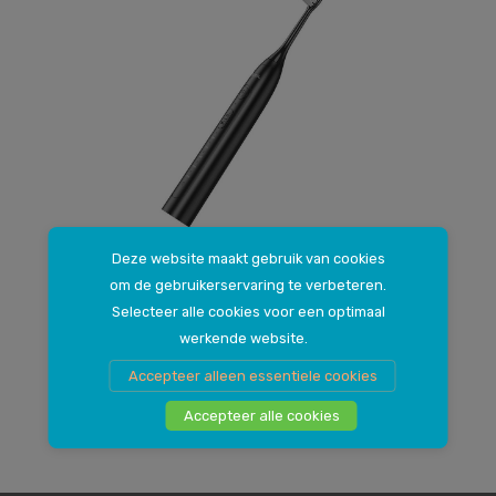
Deze website maakt gebruik van cookies
Hoco, zwart, inclusief 4 opzetborstels
om de gebruikerservaring te verbeteren.
Elektrische Tandenborstel Oplaadbaar via USB-C
Selecteer alle cookies voor een optimaal
19
.
werkende website.
99
Accepteer alleen essentiele cookies
Accepteer alle cookies
Vorige
1
/
1
Volgende