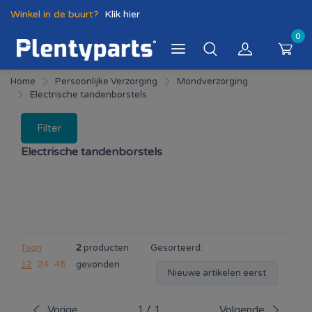
Winkel in de buurt?
Klik hier
0
Home
Persoonlijke Verzorging
Mondverzorging
Electrische tandenborstels
Filter
Electrische tandenborstels
Toon
2
producten
Gesorteerd:
12
24
48
gevonden
Nieuwe artikelen eerst
Vorige
1
/
1
Volgende