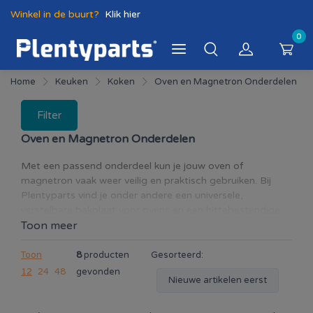
Winkel in de buurt?
Klik hier
0
Home
Keuken
Koken
Oven en Magnetron Onderdelen
Filter
Oven en Magnetron Onderdelen
Met een passend onderdeel kun je jouw oven of
magnetron vaak weer veilig en praktisch gebruiken. Bij
Plentyparts vind je onder andere een universele,
verstelbare bakplaat voor ovens en een hittebestendige
micaplaat voor magnetrons. De bakplaat is in breedte
Toon meer
verstelbaar en daardoor geschikt voor verschillende
ovenformaten. Een micaplaat beschermt belangrijke
Toon
8
producten
Gesorteerd:
onderdelen in de magnetron tegen vet en voedselresten
12
24
48
gevonden
Nieuwe artikelen eerst
en helpt vonkvorming door een beschadigde afdekplaat
te voorkomen. Vergelijk voor het bestellen altijd de
afmetingen van het oude onderdeel en controleer of het