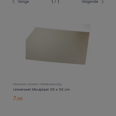
Vorige
1
/
1
Volgende
product geschikt is voor jouw apparaat. Schakel het
apparaat uit voor montage en volg de instructies van de
fabrikant. Laat reparaties bij twijfel uitvoeren door een
deskundige.
Voorkom vonken, Hittebestendig
Universeel Micaplaat 30 x 30 cm
7
.
99