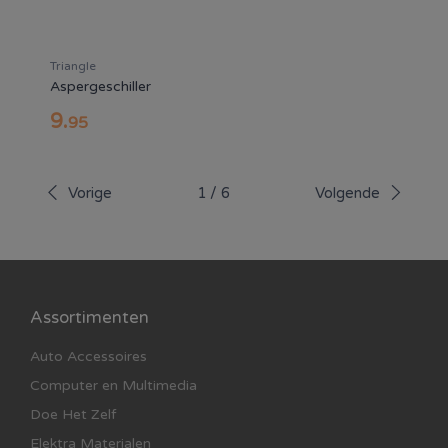
Triangle
Aspergeschiller
9
.
95
Vorige
1
/
6
Volgende
Assortimenten
Auto Accessoires
Computer en Multimedia
Doe Het Zelf
Elektra Materialen