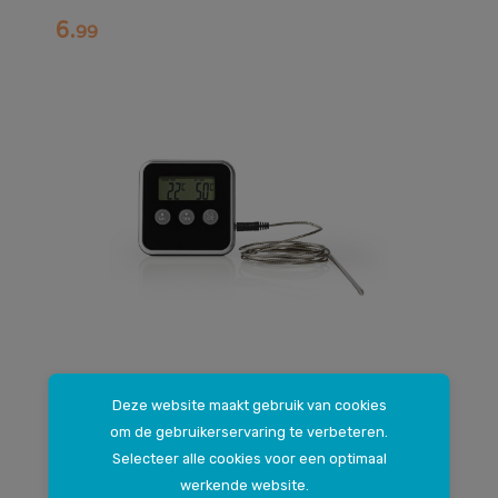
6
.
99
Nedis
Deze website maakt gebruik van cookies
Vleesthermometer
om de gebruikerservaring te verbeteren.
13
.
49
Selecteer alle cookies voor een optimaal
werkende website.