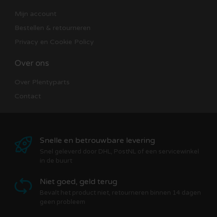
Mijn account
Bestellen & retourneren
Privacy en Cookie Policy
Over ons
Over Plentyparts
Contact
Snelle en betrouwbare levering
Snel geleverd door DHL, PostNL of een servicewinkel
in de buurt
Niet goed, geld terug
Bevalt het product niet, retourneren binnen 14 dagen
geen probleem