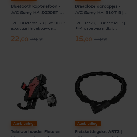
Bluetooth koptelefoon -
Draadloze oordopjes -
JVC Gumy HA-SG20BT-B |
JVC Gumy HA-B10T-B |
Draadloos - Zwart
Bluetooth - Wit
JVC | Bluetooth 5.3 | Tot 30 uur
JVC | Tot 27,5 uur accuduur |
accuduur | Ingebouwde
IPX4 waterbestendig |
microfoon | Ook bedraad te
Ingebouwde microfoon |
22
,
15
,
29
,
19
,
00
00
gebruiken
99
Inclusief oplaadcase
99
Aanbieding!
Aanbieding!
Telefoonhouder Fiets en
Fietskettingslot ART2 |