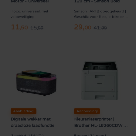
Motor - Universeel
120 cm - Simson Bold
Hoco, universeel, met
Simson | ART2 goedgekeurd |
valbeveiliging
Geschikt voor fiets, e-bike en
bakfiets | 120 cm
11
,
29
,
15
,
41
,
50
00
99
99
Aanbieding!
Aanbieding!
Digitale wekker met
Kleurenlaserprinter |
draadloze laadfunctie
Brother HL-L8260CDW -
A4 Duplex WiFi LAN
Gembird, 15W (Qi)
Brother | 31 ppm |