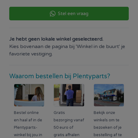
Stel een vraag
Je hebt geen lokale winkel geselecteerd.
Kies bovenaan de pagina bij 'Winkel in de buurt' je
favoriete vestiging.
Waarom bestellen bij Plentyparts?
Bestel online
Gratis
Bekijk onze
en haal af in de
bezorging vanaf
winkels om te
Plentyparts-
50 euro of
bezoeken of je
winkel bij jou in
gratis afhalen
bestelling af te