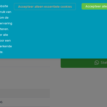
bsite
Accepteer alle
Accepteer alleen essentiele cookies
ruik van
 om de
Persoonlijk advies n
ervaring
Als je nog niet genoeg inf
teren.
steeds niet zeker bent ove
r alle
vraag hebt, dan kun je jo
oor een
een van onze winkels in jou
werkende
helpen de beste beslissin
te.
Ste
06