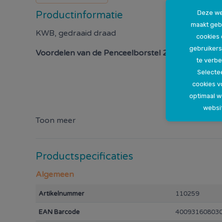
Deze we
Productinformatie
maakt geb
KWB, gedraaid draad
cookies
gebruikers
Voordelen van de
Penceelborstel 25 mm
te verbe
Selectee
cookies v
optimaal 
websi
Toon meer
Productspecificaties
Algemeen
Artikelnummer
110259
EAN Barcode
40093160803