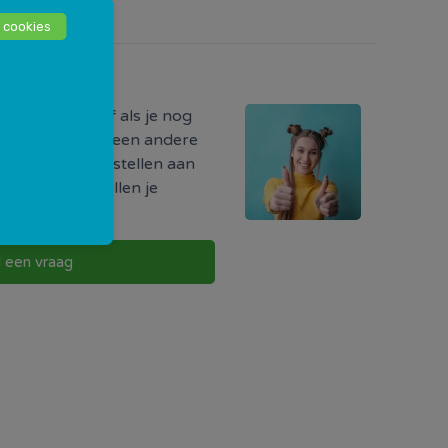
 cookies
odig?
ormatie hebt of als je nog
r iets, of als je een andere
uw vraag direct stellen aan
w buurt. Zij zullen je
g te nemen.
l een vraag