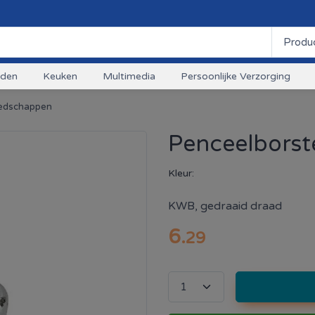
uden
Keuken
Multimedia
Persoonlijke Verzorging
eedschappen
Penceelborst
Kleur:
KWB, gedraaid draad
6
.
29