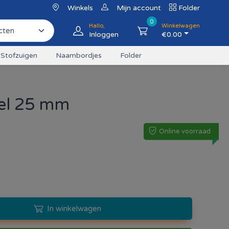
Winkels
Mijn account
Folder
0
Hallo,
Winkelwagen
Inloggen
€
0.00
Stofzuigen
Naambordjes
Folder
el 25 mm
Online voorraad
In winkelwagen