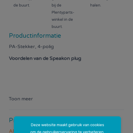
de buurt.
bij de
halen.
Plentyparts-
winkel in de
buurt.
Productinformatie
PA-Stekker, 4-polig
Voordelen van de
Speakon plug
Toon meer
Productspecificaties
Deze website maakt gebruik van cookies
Algemeen
om de gebruikerservaring te verbeteren.