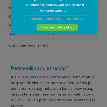
Selecteer alle cookies voor een optimaal
Artikelnummer
117472
werkende website.
EAN Barcode
0000087124
Accepteer alleen essentiele cookies
Merk
Plentyparts Huismerk
Accepteer alle cookies
BTW
21%
Toon meer kenmerken
Persoonlijk advies nodig?
Als je nog niet genoeg informatie hebt of als je
nog steeds niet zeker bent over iets, of als je
een andere vraag hebt, dan kun je jouw vraag
direct stellen aan een van onze winkels in jouw
buurt. Zij zullen je helpen de beste beslissing te
nemen.