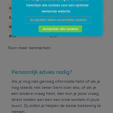
Selecteer alle cookies voor een optimaal
Artikelnummer
117470
werkende website.
EAN Barcode
0000087122
Accepteer alleen essentiele cookies
Merk
Plentyparts Huismerk
Accepteer alle cookies
BTW
21%
Toon meer kenmerken
Persoonlijk advies nodig?
Als je nog niet genoeg informatie hebt of als je
nog steeds niet zeker bent over iets, of als je
een andere vraag hebt, dan kun je jouw vraag
direct stellen aan een van onze winkels in jouw
buurt. Zij zullen je helpen de beste beslissing te
nemen.