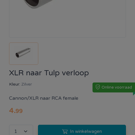
XLR naar Tulp verloop
Kleur:
Zilver
Online voorraad
Cannon/XLR naar RCA female
4
.
99
In winkelwagen