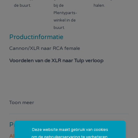
de buurt.
bij de
halen.
Plentyparts-
winkel in de
buurt.
Productinformatie
Cannon/XLR naar RCA female
Voordelen van de
XLR naar Tulp verloop
Toon meer
Productspecificaties
Deze website maakt gebruik van cookies
Algemeen
om de gebruikerservaring te verbeteren.