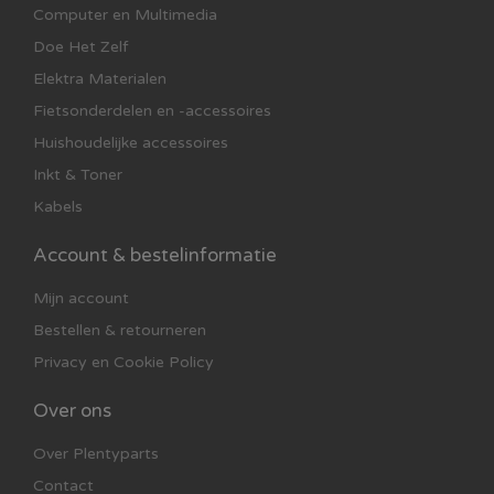
Computer en Multimedia
beschermd blijft en voorkom je oververhitting of
schade aan de stofzuiger.
Doe Het Zelf
Elektra Materialen
Fietsonderdelen en -accessoires
Huishoudelijke accessoires
Inkt & Toner
Kabels
Account & bestelinformatie
Mijn account
Bestellen & retourneren
Privacy en Cookie Policy
Over ons
Over Plentyparts
Contact