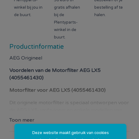
Plentyparts-
50 euro of
bezoeken of je
winkel bij jou in
gratis afhalen
bestelling af te
de buurt.
bij de
halen.
Plentyparts-
winkel in de
buurt.
Productinformatie
AEG Origineel
Voordelen van de
Motorfilter AEG LX5
(4055461430)
Motorfilter voor AEG LX5 (4055461430)
Dit originele motorfilter is speciaal ontworpen voor
de AEG LX5-stofzuigers en enkele modellen van
Electrolux en Tornado. Het motorfilter beschermt
Toon meer
de motor van je stofzuiger door grotere stof- en
vuildeeltjes op te vangen, die de cyclonische
Deze website maakt gebruik van cookies