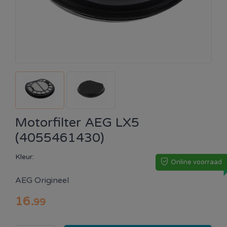
Motorfilter AEG LX5
(4055461430)
Kleur:
Online voorraad
AEG Origineel
16
.
99