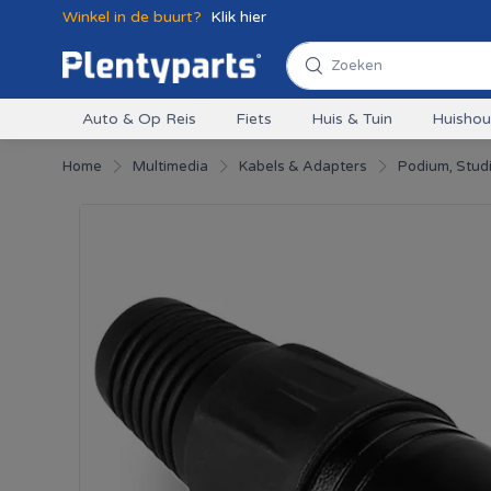
Winkel in de buurt?
Klik hier
Auto & Op Reis
Fiets
Huis & Tuin
Huisho
Home
Multimedia
Kabels & Adapters
Podium, Stud