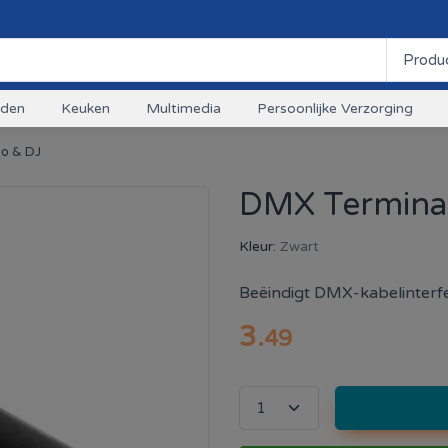
uden
Keuken
Multimedia
Persoonlijke Verzorging
io & DJ
DMX Terminat
Kleur:
Zwart
Beëindigt DMX-kabelinterfe
3
.
49