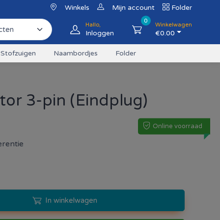
Winkels
Mijn account
Folder
0
Hallo,
Winkelwagen
Inloggen
€
0.00
Stofzuigen
Naambordjes
Folder
or 3-pin (Eindplug)
Online voorraad
rentie
In winkelwagen