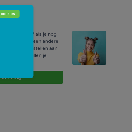
 cookies
odig?
ormatie hebt of als je nog
r iets, of als je een andere
uw vraag direct stellen aan
w buurt. Zij zullen je
g te nemen.
l een vraag