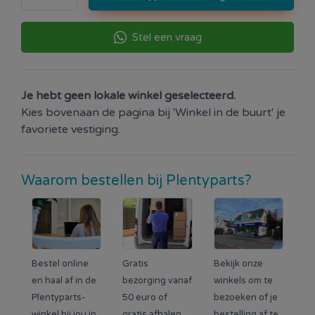
Stel een vraag
Je hebt geen lokale winkel geselecteerd.
Kies bovenaan de pagina bij 'Winkel in de buurt' je
favoriete vestiging.
Waarom bestellen bij Plentyparts?
Bestel online
Gratis
Bekijk onze
en haal af in de
bezorging vanaf
winkels om te
Plentyparts-
50 euro of
bezoeken of je
winkel bij jou in
gratis afhalen
bestelling af te