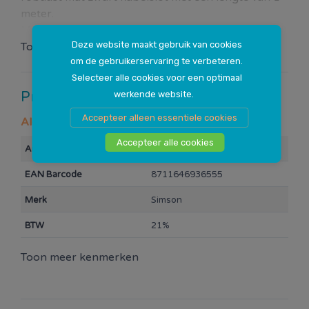
meter.
Met dit extra dikke 15mm slot staat de fiets altijd
Deze website maakt gebruik van cookies
veilig. Het slot is makkelijk en compact mee te
Toon meer
om de gebruikerservaring te verbeteren.
nemen en wordt geleverd inclusief bevestiging
Selecteer alle cookies voor een optimaal
voor aan de fiets, en twee sleutels.
werkende website.
Productspecificaties
Accepteer alleen essentiele cookies
Algemeen
Accepteer alle cookies
Artikelnummer
113445
EAN Barcode
8711646936555
Merk
Simson
BTW
21%
Toon meer kenmerken