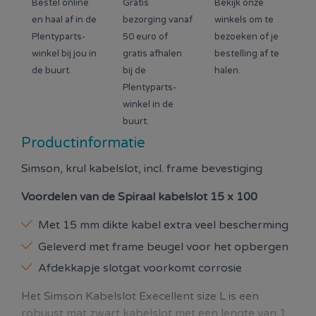
Bestel online
Gratis
Bekijk onze
en haal af in de
bezorging vanaf
winkels om te
Plentyparts-
50 euro of
bezoeken of je
winkel bij jou in
gratis afhalen
bestelling af te
de buurt.
bij de
halen.
Plentyparts-
winkel in de
buurt.
Productinformatie
Simson, krul kabelslot, incl. frame bevestiging
Voordelen van de
Spiraal kabelslot 15 x 100
Met 15 mm dikte kabel extra veel bescherming
Geleverd met frame beugel voor het opbergen
Afdekkapje slotgat voorkomt corrosie
Het Simson Kabelslot Execellent size L is een
robuust mat zwart kabelslot met een lengte van 1