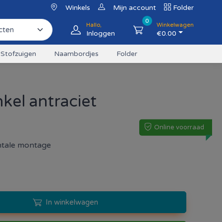
Winkels
Mijn account
Folder
0
Hallo,
Winkelwagen
Inloggen
€
0.00
Stofzuigen
Naambordjes
Folder
kel antraciet
Online voorraad
ontale montage
In winkelwagen