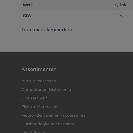
Merk
Q-link
BTW
21%
Toon meer kenmerken
Assortimenten
Auto Accessoires
Computer en Multimedia
Doe Het Zelf
Elektra Materialen
Fietsonderdelen en -accessoires
Huishoudelijke accessoires
Inkt & Toner