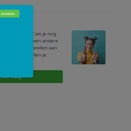
 cookies
odig?
ormatie hebt of als je nog
r iets, of als je een andere
uw vraag direct stellen aan
w buurt. Zij zullen je
g te nemen.
l een vraag