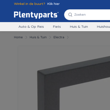
Winkel in de buurt?
Klik hier
Auto & Op Reis
Fiets
Huis & Tuin
Huisho
Home
Huis & Tuin
Electra