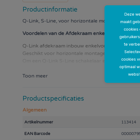
Productinformatie
Deze we
Q-Link, S-Line, voor horizontale montage
maakt geb
cookies
Voordelen van de
Afdekraam enkel antraciet
gebruikers
te verbe
Q-Link afdekraam inbouw enkelvoudig.
Selectee
Geschikt voor horizontale montage.
cookies v
Om een Q-Link S-Line schakelaar e/o stopcontact 
optimaal 
Kleur: antraciet.
websi
Toon meer
Productspecificaties
Algemeen
Artikelnummer
113414
EAN Barcode
0000079