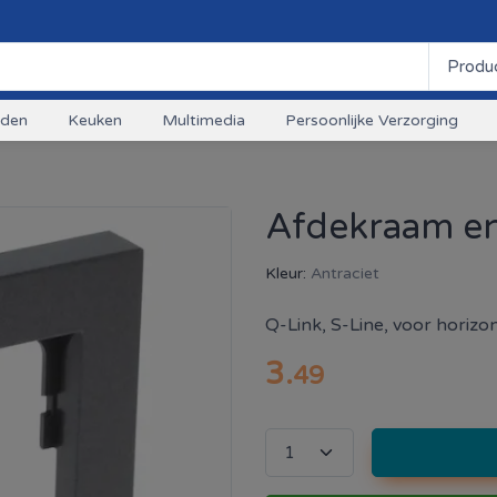
uden
Keuken
Multimedia
Persoonlijke Verzorging
Afdekraam en
Kleur:
Antraciet
Q-Link, S-Line, voor horiz
3
.
49