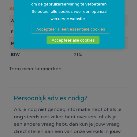
om de gebruikerservaring te verbeteren.
Algemeen
Selecteer alle cookies voor een optimaal
werkende website.
Artikelnummer
113406
Accepteer alleen essentiele cookies
EAN Barcode
0000079546
Accepteer alle cookies
Merk
Q-link
BTW
21%
Toon meer kenmerken
Persoonlijk advies nodig?
Als je nog niet genoeg informatie hebt of als je
nog steeds niet zeker bent over iets, of als je
een andere vraag hebt, dan kun je jouw vraag
direct stellen aan een van onze winkels in jouw