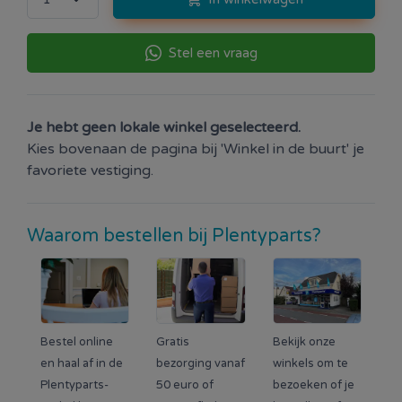
Stel een vraag
Je hebt geen lokale winkel geselecteerd.
Kies bovenaan de pagina bij 'Winkel in de buurt' je
favoriete vestiging.
Waarom bestellen bij Plentyparts?
Bestel online
Gratis
Bekijk onze
en haal af in de
bezorging vanaf
winkels om te
Plentyparts-
50 euro of
bezoeken of je