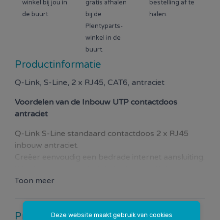
winkel bij jou in
gratis afhalen
bestelling af te
de buurt.
bij de
halen.
Plentyparts-
winkel in de
buurt.
Productinformatie
Q-Link, S-Line, 2 x RJ45, CAT6, antraciet
Voordelen van de
Inbouw UTP contactdoos
antraciet
Q-Link S-Line standaard contactdoos 2 x RJ45
inbouw antraciet.
Creëer eenvoudig een bedrade internet aansluiting.
Wordt geleverd exclusief afdekraam. Wil je meer
schakelaars of stopcontacten naast elkaar zetten?
Toon meer
Gebruik dan een meervoudig afdekraam.
Kleur: antraciet.
Productspecificaties
Deze website maakt gebruik van cookies