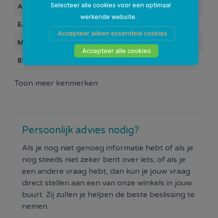
Selecteer alle cookies voor een optimaal
Artikelnummer
113310
werkende website.
EAN Barcode
5604415074417
Accepteer alleen essentiele cookies
Merk
Polisport
Accepteer alle cookies
BTW
21%
Toon meer kenmerken
Persoonlijk advies nodig?
Als je nog niet genoeg informatie hebt of als je
nog steeds niet zeker bent over iets, of als je
een andere vraag hebt, dan kun je jouw vraag
direct stellen aan een van onze winkels in jouw
buurt. Zij zullen je helpen de beste beslissing te
nemen.