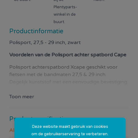
Plentyparts-
winkel in de
buurt.
Productinformatie
Polisport, 27,5 - 29 inch, zwart
Voordelen van de
Polisport achter spatbord Cape
Polisport achterspatbord Xcape geschikt voor
fietsen met de bandmaten 27,5 & 29 inch.
Degelijk kunststof met een eenvoudige bevestiging.
Passend op zadelpennen van 24 mm tot 36 mm.
Toon meer
Productspecificaties
Deze website maakt gebruik van cookies
Algemeen
om de gebruikerservaring te verbeteren.