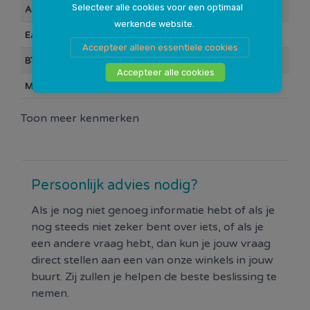
Selecteer alle cookies voor een optimaal
Artikelnummer
113118
werkende website.
EAN Barcode
8714868022273
Accepteer alleen essentiele cookies
BTW
21%
Accepteer alle cookies
Merk
Lynx
Toon meer kenmerken
Persoonlijk advies nodig?
Als je nog niet genoeg informatie hebt of als je
nog steeds niet zeker bent over iets, of als je
een andere vraag hebt, dan kun je jouw vraag
direct stellen aan een van onze winkels in jouw
buurt. Zij zullen je helpen de beste beslissing te
nemen.