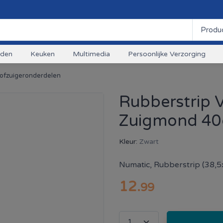
uden
Keuken
Multimedia
Persoonlijke Verzorging
tofzuigeronderdelen
Rubberstrip V
Zuigmond 40
Kleur:
Zwart
Numatic, Rubberstrip (38,5
12
.
99