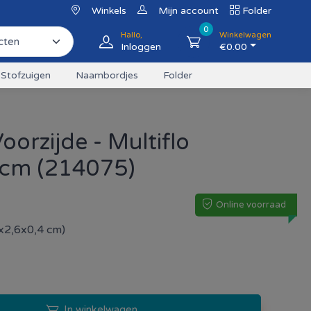
Winkels
Mijn account
Folder
0
Hallo,
Winkelwagen
Inloggen
€
0.00
Stofzuigen
Naambordjes
Folder
oorzijde - Multiflo
cm (214075)
Online voorraad
x2,6x0,4 cm)
In winkelwagen