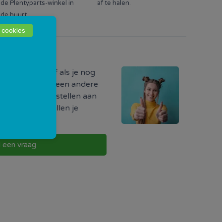
de Plentyparts-winkel in
af te halen.
de buurt.
 cookies
odig?
ormatie hebt of als je nog
r iets, of als je een andere
uw vraag direct stellen aan
w buurt. Zij zullen je
g te nemen.
l een vraag