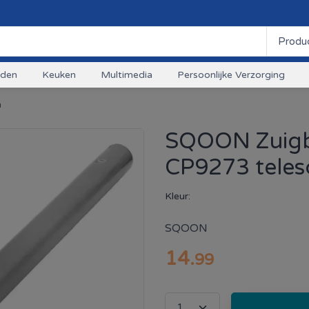
uden
Keuken
Multimedia
Persoonlijke Verzorging
n
SQOON Zuigbu
CP9273 tele
Kleur:
SQOON
14
.
99