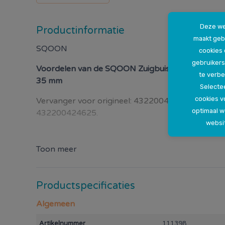
Deze we
Productinformatie
maakt geb
SQOON
cookies
gebruikers
Voordelen van de
SQOON Zuigbuis geschikt voor 
te verbe
35 mm
Selectee
cookies v
Vervanger voor origineel: 432200424621, 4322
optimaal 
432200424625.
websi
Toon meer
Productspecificaties
Algemeen
Artikelnummer
111398