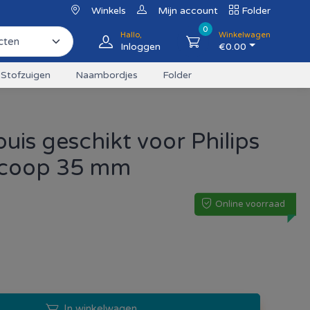
Winkels
Mijn account
Folder
0
Hallo,
Winkelwagen
Inloggen
€
0.00
Stofzuigen
Naambordjes
Folder
is geschikt voor Philips
scoop 35 mm
Online voorraad
In winkelwagen