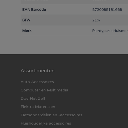
EAN Barcode
8720088191668
BTW
21%
Merk
Plentyparts Huisme
Assortimenten
Auto Accessoires
Computer en Multimedia
Doe Het Zelf
Elektra Materialen
Fietsonderdelen en -accessoires
Huishoudelijke accessoires