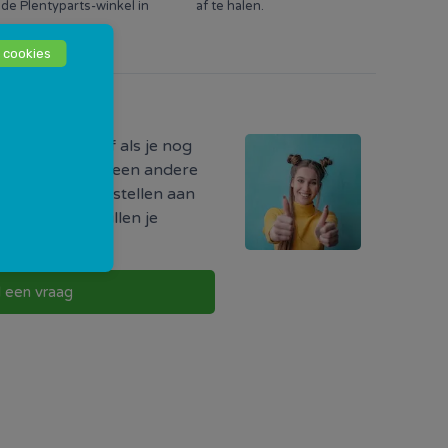
de Plentyparts-winkel in
af te halen.
de buurt.
 cookies
odig?
ormatie hebt of als je nog
r iets, of als je een andere
uw vraag direct stellen aan
w buurt. Zij zullen je
g te nemen.
l een vraag