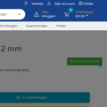
Winkels
Mijn account
Folder
0
Hallo,
Winkelwagen
Inloggen
€
0.00
Stofzuigen
Naambordjes
Folder
 32 mm
Online voorraad
 en pistoolgreep
In winkelwagen