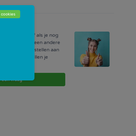
 cookies
odig?
ormatie hebt of als je nog
r iets, of als je een andere
uw vraag direct stellen aan
w buurt. Zij zullen je
g te nemen.
l een vraag