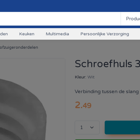
uden
Keuken
Multimedia
Persoonlijke Verzorging
tofzuigeronderdelen
Schroefhuls
Kleur:
Wit
Verbinding tussen de slang
2
.
49