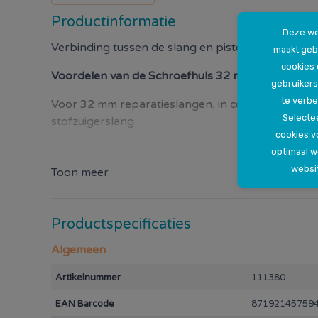
Productinformatie
Deze we
Verbinding tussen de slang en pistoolgreep
maakt geb
cookies
Voordelen van de
Schroefhuls 32 mm
gebruikers
te verbe
Voor 32 mm reparatieslangen, in combinatie met
Selectee
stofzuigerslang
cookies v
optimaal 
websi
Toon meer
Productspecificaties
Algemeen
Artikelnummer
111380
EAN Barcode
87192145759