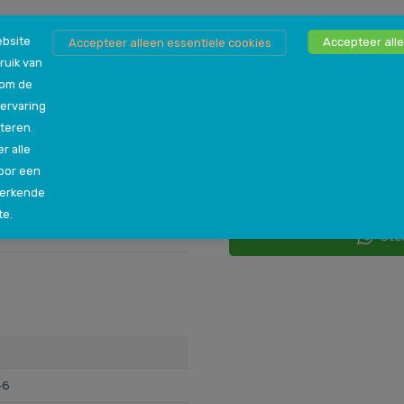
bsite
Accepteer alle
Accepteer alleen essentiele cookies
ruik van
Persoonlijk advies n
 om de
Als je nog niet genoeg inf
ervaring
steeds niet zeker bent ove
teren.
Klikring voor 32 mm
vraag hebt, dan kun je jo
r alle
een van onze winkels in jou
oor een
helpen de beste beslissin
werkende
te.
Ste
46