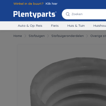
Winkel in de buurt?
Klik hier
Auto & Op Reis
Fiets
Huis & Tuin
Huisho
Home
Stofzuigen
Stofzuigeronderdelen
Overige s