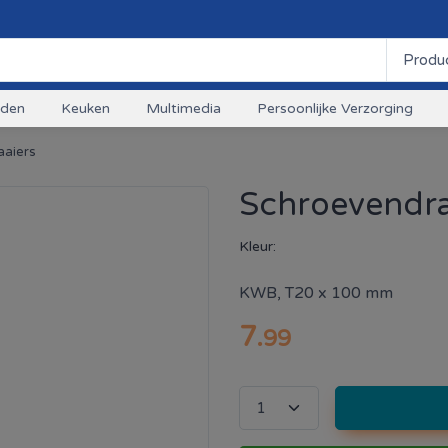
uden
Keuken
Multimedia
Persoonlijke Verzorging
aaiers
Schroevendra
Kleur:
KWB, T20 x 100 mm
7
.
99