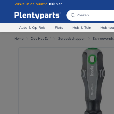
Winkel in de buurt?
Klik hier
Auto & Op Reis
Fiets
Huis & Tuin
Huisho
Home
Doe Het Zelf
Gereedschappen
Schroevendr