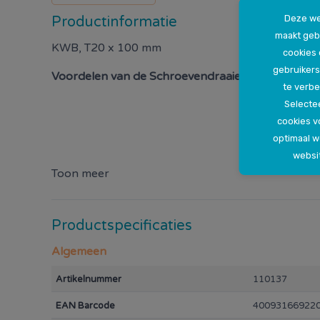
Deze we
Productinformatie
maakt geb
KWB, T20 x 100 mm
cookies
gebruikers
Voordelen van de
Schroevendraaier Torx T20 x 1
te verbe
Selectee
cookies v
optimaal 
websi
Toon meer
Productspecificaties
Algemeen
Artikelnummer
110137
EAN Barcode
40093166922