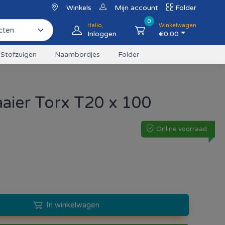
Winkels
Mijn account
Folder
0
Hallo,
Winkelwagen
Inloggen
€
0.00
Stofzuigen
Naambordjes
Folder
aier Torx T20 x 100
Online voorraad
In winkelwagen