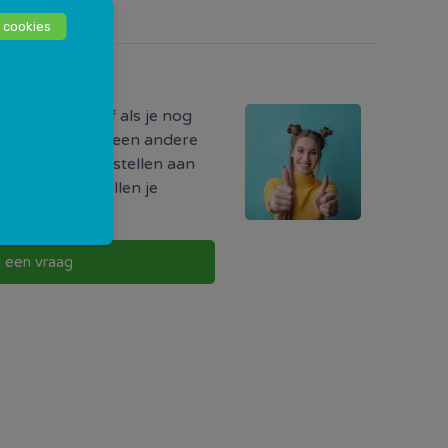
 cookies
odig?
ormatie hebt of als je nog
r iets, of als je een andere
uw vraag direct stellen aan
w buurt. Zij zullen je
g te nemen.
l een vraag