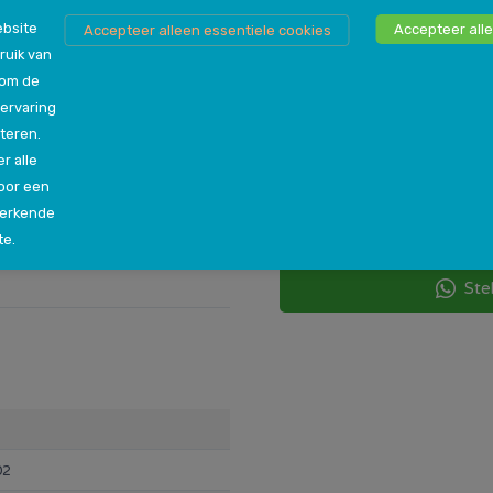
bsite
Accepteer alle
Accepteer alleen essentiele cookies
ruik van
 om de
Persoonlijk advies n
ervaring
00
Als je nog niet genoeg inf
teren.
steeds niet zeker bent ove
r alle
vraag hebt, dan kun je jo
oor een
een van onze winkels in jou
werkende
helpen de beste beslissin
te.
Ste
02