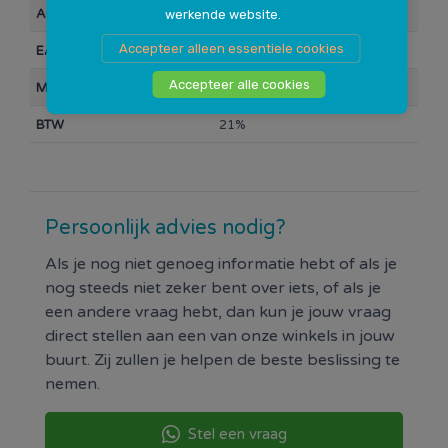
Artikelnummer
110131
werkende website.
Accepteer alleen essentiele cookies
EAN Barcode
4009313877107
Accepteer alle cookies
Merk
KWB
BTW
21%
Persoonlijk advies nodig?
Als je nog niet genoeg informatie hebt of als je
nog steeds niet zeker bent over iets, of als je
een andere vraag hebt, dan kun je jouw vraag
direct stellen aan een van onze winkels in jouw
buurt. Zij zullen je helpen de beste beslissing te
nemen.
Stel een vraag