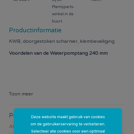
Plentyparts-
winkel in de
buurt.
Productinformatie
KWB, doorgestoken scharnier, klembeveiliging
Voordelen van de
Waterpomptang 240 mm
Toon meer
Productspecificaties
Deze website maakt gebruik van cookies
om de gebruikerservaring te verbeteren.
Algemeen
Selecteer alle cookies voor een optimaal