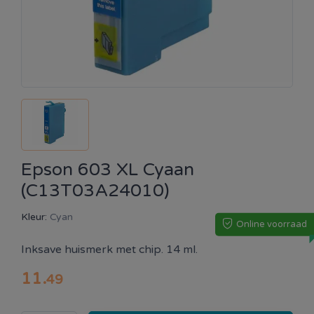
Epson 603 XL Cyaan
(C13T03A24010)
Kleur:
Cyan
Online voorraad
Inksave huismerk met chip. 14 ml.
11
.
49