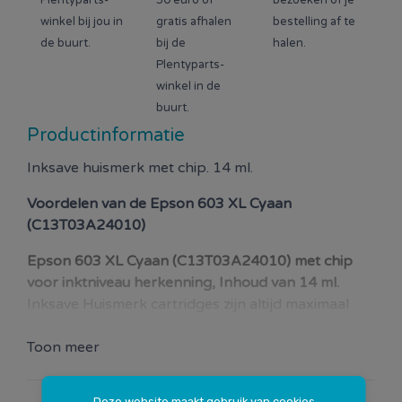
Plentyparts-
50 euro of
bezoeken of je
winkel bij jou in
gratis afhalen
bestelling af te
de buurt.
bij de
halen.
Plentyparts-
winkel in de
buurt.
Productinformatie
Inksave huismerk met chip. 14 ml.
Voordelen van de
Epson 603 XL Cyaan
(C13T03A24010)
Epson 603 XL Cyaan (C13T03A24010) met chip
voor inktniveau herkenning, Inhoud van 14 ml.
Inksave Huismerk cartridges zijn altijd maximaal
gevuld. Hierdoor kun je altijd zoveel mogelijk
pagina’s printen!
Toon meer
Onze cartridges zijn voorzien van chips die ook de
Deze website maakt gebruik van cookies