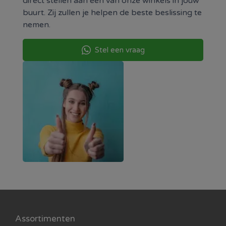
direct stellen aan een van onze winkels in jouw
buurt. Zij zullen je helpen de beste beslissing te
100% kwaliteit inkt en
altijd maximaal gevuld
nemen.
Met chip en inktniveau herkenning
Meer dan 200 modellen op voorraad in de
winkel
Stel een vraag
Altijd 1 jaar garantie op fabrieksfouten
Assortimenten