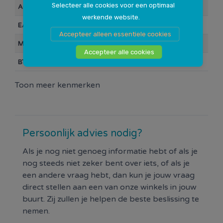
zonder gereedschap te monteren, dankzij
Selecteer alle cookies voor een optimaal
Artikelnummer
109294
kliksysteem.
werkende website.
EAN Barcode
8711332394799
Kleur: polarwit.
Accepteer alleen essentiele cookies
Merk
Q-link
Accepteer alle cookies
BTW
21%
Toon meer kenmerken
Persoonlijk advies nodig?
Als je nog niet genoeg informatie hebt of als je
nog steeds niet zeker bent over iets, of als je
een andere vraag hebt, dan kun je jouw vraag
direct stellen aan een van onze winkels in jouw
buurt. Zij zullen je helpen de beste beslissing te
nemen.