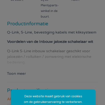
Plentyparts-
winkel in de
buurt.
Productinformatie
Q-Link, S-Line, bevestiging kabels met kliksysteem
Voordelen van de
Inbouw jaloezie schakelaar wit
Q-Link S-Line inbouw schakelaar geschikt voor
jaloeziën / rolluiken / zonwering met elektrische
bediening.
Wordt geleverd exclusief afdekraam. Wil je meer
schakelaars of stopcontacten naast elkaar zetten?
Toon meer
Gebruik dan een meervoudig afdekraam.
Schakelt maximaal 2300 watt.
Productspecificaties
Omhoog/omlaag door drukken. Ruststand is
midden.
Deze website maakt gebruik van cookies
Algemeen
Eenvoudige montage; electriciteitskabels zijn
om de gebruikerservaring te verbeteren.