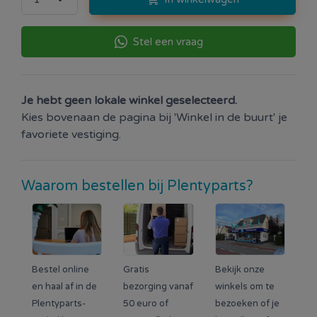
Stel een vraag
Je hebt geen lokale winkel geselecteerd.
Kies bovenaan de pagina bij 'Winkel in de buurt' je
favoriete vestiging.
Waarom bestellen bij Plentyparts?
Bestel online
Gratis
Bekijk onze
en haal af in de
bezorging vanaf
winkels om te
Plentyparts-
50 euro of
bezoeken of je