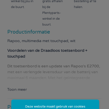
winkel bij jou in
gratis afhalen
bestelling af te
de buurt.
bij de
halen.
Plentyparts-
winkel in de
buurt.
Productinformatie
Rapoo, multimedia met touchpad, wit
Voordelen van de
Draadloos toetsenbord +
touchpad
Dit toetsenbord is een update van Rapoo's E2700,
met een verlengde levensduur van de batterij van
maximaal 6 maanden. Met het geïntegreerde
touchpad is de E2710 ideaal voor de moderne
woonkamer, waardoor u uw mediap PC en Smart
Toon meer
TV direct vanuit de luie stoel kunt bedienen. Het
minimalistische, ultradunne ontwerp voegt een
Productspecificaties
Deze website maakt gebruik van cookies
vleugje stijl toe aan uw salontafel. Met de Fn-