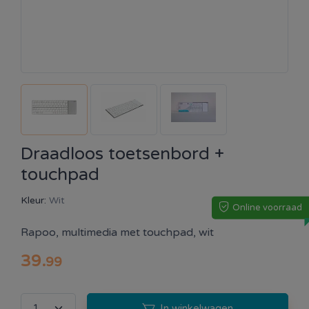
Draadloos toetsenbord +
touchpad
Kleur:
Wit
Online voorraad
Rapoo, multimedia met touchpad, wit
39
.
99
In winkelwagen