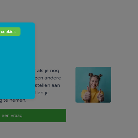
 cookies
odig?
ormatie hebt of als je nog
r iets, of als je een andere
uw vraag direct stellen aan
w buurt. Zij zullen je
g te nemen.
l een vraag