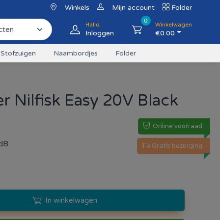
Winkels
Mijn account
Folder
0
Hallo,
Winkelwagen
Inloggen
€
0.00
Stofzuigen
Naambordjes
Folder
er Nilfisk Easy 20V Black
Online voorraad
5dB
Gratis bezorging
In winkelwagen