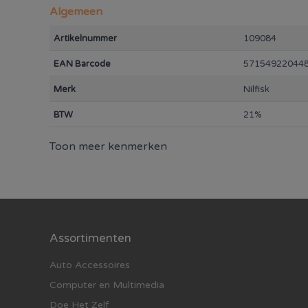
gewoon de kruimelzuiger los van de steel.
Algemeen
Artikelnummer
109084
EAN Barcode
57154922044
Merk
Nilfisk
BTW
21%
Toon meer kenmerken
Assortimenten
Auto Accessoires
Computer en Multimedia
Doe Het Zelf