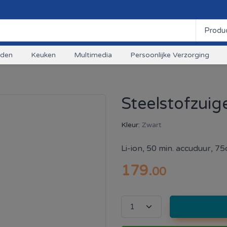
uden
Keuken
Multimedia
Persoonlijke Verzorging
Steelstofzuig
Kleur:
Zwart
Li-ion, 50 min. accuduur, 7
179
.
00