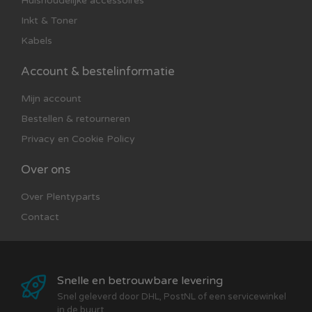
Huishoudelijke accessoires
Inkt & Toner
Kabels
Account & bestelinformatie
Mijn account
Bestellen & retourneren
Privacy en Cookie Policy
Over ons
Over Plentyparts
Contact
Snelle en betrouwbare levering
Snel geleverd door DHL, PostNL of een servicewinkel
in de buurt