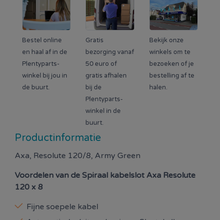
Bestel online
Gratis
Bekijk onze
en haal af in de
bezorging vanaf
winkels om te
Plentyparts-
50 euro of
bezoeken of je
winkel bij jou in
gratis afhalen
bestelling af te
de buurt.
bij de
halen.
Plentyparts-
winkel in de
buurt.
Productinformatie
Axa, Resolute 120/8, Army Green
Voordelen van de
Spiraal kabelslot Axa Resolute
120 x 8
Fijne soepele kabel