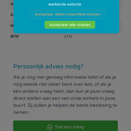
Artikelnummer
109014
werkende website.
Accepteer alleen essentiele cookies
EAN Barcode
8714868034375
Accepteer alle cookies
Merk
Lynx
BTW
21%
Persoonlijk advies nodig?
Als je nog niet genoeg informatie hebt of als je
nog steeds niet zeker bent over iets, of als je
een andere vraag hebt, dan kun je jouw vraag
direct stellen aan een van onze winkels in jouw
buurt. Zij zullen je helpen de beste beslissing te
nemen.
Stel een vraag