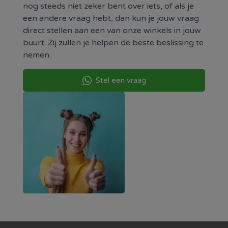
nog steeds niet zeker bent over iets, of als je
Met zijn
lage geluidsniveau
,
hoge zuigkracht
en
een andere vraag hebt, dan kun je jouw vraag
duurzame motor
zet de Nilfisk Select een nieuwe
direct stellen aan een van onze winkels in jouw
standaard in schoonmaaktechnologie.
buurt. Zij zullen je helpen de beste beslissing te
nemen.
⚙️
Belangrijkste kenmerken:
Energiezuinige motor:
650 watt – krachtige
Stel een vraag
zuigkracht met laag verbruik
Filter:
HEPA 13 – houdt 99,97% van de
stofdeeltjes en allergenen tegen
Stofzakinhoud:
3,1 liter
Actieradius:
11,2 meter
Geluidsniveau:
75 dB – stil in gebruik
Compact design:
gemakkelijk op te bergen
Click-fitting mondstuk:
eenvoudig en praktisch
in gebruik
On-board accessoires:
altijd binnen
handbereik
Motorgarantie:
5 jaar