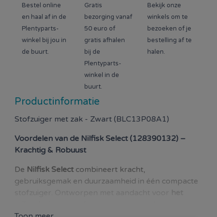
Bestel online
Gratis
Bekijk onze
en haal af in de
bezorging vanaf
winkels om te
Plentyparts-
50 euro of
bezoeken of je
winkel bij jou in
gratis afhalen
bestelling af te
de buurt.
bij de
halen.
Plentyparts-
winkel in de
buurt.
Productinformatie
Stofzuiger met zak - Zwart (BLC13P08A1)
Voordelen van de
Nilfisk Select (128390132) –
Krachtig & Robuust
De
Nilfisk Select
combineert kracht,
gebruiksgemak en duurzaamheid in één compacte
stofzuiger. Ontworpen met aandacht voor
het
milieu én jouw comfort
, biedt deze stofzuiger
uitstekende schoonmaakprestaties op zowel harde
Toon meer