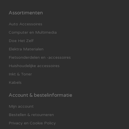
De
Nilfisk Select (128390132)
is de perfecte
Assortimenten
combinatie van
efficiëntie, comfort en hygiëne
–
Auto Accessoires
een slimme keuze voor wie zijn woning grondig én
gezond wil reinigen.
Computer en Multimedia
Doe Het Zelf
Elektra Materialen
Fietsonderdelen en -accessoires
Huishoudelijke accessoires
Inkt & Toner
Kabels
Account & bestelinformatie
Mijn account
Bestellen & retourneren
Privacy en Cookie Policy