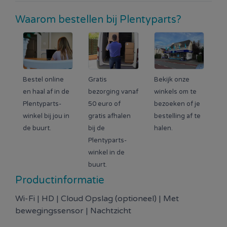
Waarom bestellen bij Plentyparts?
Bestel online
Gratis
Bekijk onze
en haal af in de
bezorging vanaf
winkels om te
Plentyparts-
50 euro of
bezoeken of je
winkel bij jou in
gratis afhalen
bestelling af te
de buurt.
bij de
halen.
Plentyparts-
winkel in de
buurt.
Productinformatie
Wi-Fi | HD | Cloud Opslag (optioneel) | Met
bewegingssensor | Nachtzicht