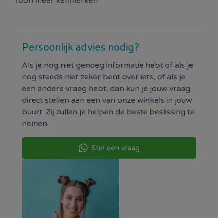
Toon meer kenmerken
✅ 🛑
Bewegingsdetectie
– Ontvang meldingen
direct bij beweging
✅ 🎥
Cloud- & MicroSD-opslag
– Optionele
opslagmogelijkheden voor jouw opnames
Persoonlijk advies nodig?
✅ 🔊
Tweeweg audio
– Communiceer eenvoudig via
Als je nog niet genoeg informatie hebt of als je
de camera
nog steeds niet zeker bent over iets, of als je
✅ 📱
SmartLife App
– Bedien de camera en bekijk
een andere vraag hebt, dan kun je jouw vraag
live beelden via je smartphone
direct stellen aan een van onze winkels in jouw
📡
Slimme Bewegingsdetectie & Directe Meldingen
buurt. Zij zullen je helpen de beste beslissing te
De camera detecteert beweging en stuurt direct
nemen.
een melding naar je telefoon. Zo blijf je altijd op de
hoogte van wat er in je huis gebeurt.
Stel een vraag
🌙
Helder Nachtzicht
Dankzij de nachtzichtfunctie blijft het beeld helder,
zelfs bij weinig of geen licht.
Met de Nedis SmartLife Binnen Camera zorg je