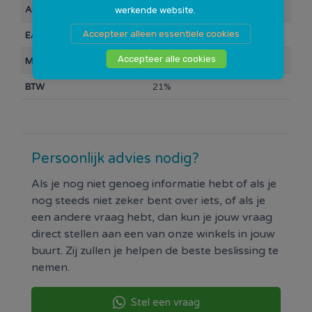
Deze lamp is voorzien van een sensor welke
Artikelnummer
106699
werkende website.
licht/donker registreert in combinatie met
Accepteer alleen essentiele cookies
EAN Barcode
8714868034849
beweging. Je hoeft de lamp dus niet zelf aan/uit te
zetten, dit gaat automatisch. Zo vergeet je nooit je
Accepteer alle cookies
Merk
Lynx
koplamp, ben je altijd goed zichtbaar en voorkom
BTW
21%
je boetes.
Met standlicht functie waardoor de lamp 4 minuten
blijft branden, ook als er geen beweging is.
Voorzien van overspannings beveiliging.
Persoonlijk advies nodig?
Als je nog niet genoeg informatie hebt of als je
nog steeds niet zeker bent over iets, of als je
een andere vraag hebt, dan kun je jouw vraag
direct stellen aan een van onze winkels in jouw
buurt. Zij zullen je helpen de beste beslissing te
nemen.
Stel een vraag