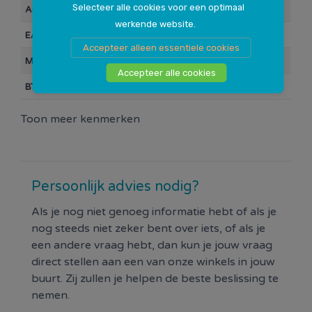
Selecteer alle cookies voor een optimaal
Artikelnummer
106623
werkende website.
EAN Barcode
0000071450
Accepteer alleen essentiele cookies
Merk
Q-link
Accepteer alle cookies
BTW
21%
Toon meer kenmerken
Persoonlijk advies nodig?
Als je nog niet genoeg informatie hebt of als je
nog steeds niet zeker bent over iets, of als je
een andere vraag hebt, dan kun je jouw vraag
direct stellen aan een van onze winkels in jouw
buurt. Zij zullen je helpen de beste beslissing te
nemen.