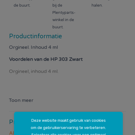
de buurt.
bij de
halen.
Plentyparts-
winkel in de
buurt.
Productinformatie
Orgineel. Inhoud 4 ml
Voordelen van de
HP 303 Zwart
Orgineel, inhoud 4 ml.
Toon meer
Deze website maakt gebruik van cookies
Productspecificaties
om de gebruikerservaring te verbeteren.
Algemeen
Selecteer alle cookies voor een optimaal