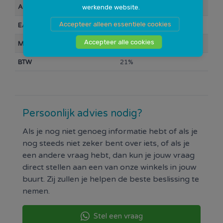
Artikelnummer
106278
werkende website.
Accepteer alleen essentiele cookies
EAN Barcode
0000071032
Accepteer alle cookies
Merk
Q-link
BTW
21%
Persoonlijk advies nodig?
Als je nog niet genoeg informatie hebt of als je
nog steeds niet zeker bent over iets, of als je
een andere vraag hebt, dan kun je jouw vraag
direct stellen aan een van onze winkels in jouw
buurt. Zij zullen je helpen de beste beslissing te
nemen.
Stel een vraag