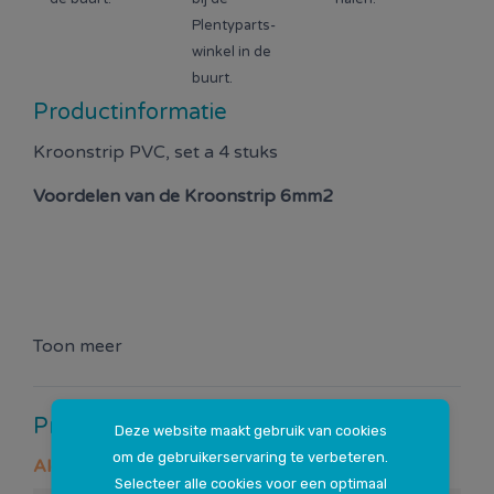
Plentyparts-
winkel in de
buurt.
Productinformatie
Kroonstrip PVC, set a 4 stuks
Voordelen van de
Kroonstrip 6mm2
Toon meer
Productspecificaties
Deze website maakt gebruik van cookies
om de gebruikerservaring te verbeteren.
Algemeen
Selecteer alle cookies voor een optimaal