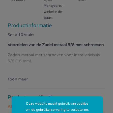
Plentyparts-
winkel in de
buurt.
Productinformatie
Set a 10 stuks
Voordelen van de
Zadel metaal 5/8 met schroeven
Zadels metaal met schroeven voor installatiebuis
5/8 (16 mm).
Toon meer
Productspecificaties
Deze website maakt gebruik van cookies
Algemeen
om de gebruikerservaring te verbeteren.