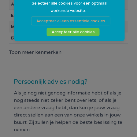
Selecteer alle cookies voor een optimaal
Artikelnummer
106231
werkende website.
EAN Barcode
0000070966
Accepteer alleen essentiele cookies
Merk
Q-link
Accepteer alle cookies
BTW
21%
Toon meer kenmerken
Persoonlijk advies nodig?
Als je nog niet genoeg informatie hebt of als je
nog steeds niet zeker bent over iets, of als je
een andere vraag hebt, dan kun je jouw vraag
direct stellen aan een van onze winkels in jouw
buurt. Zij zullen je helpen de beste beslissing te
nemen.