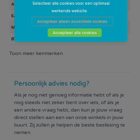
Selecteer alle cookies voor een optimaal
Artikelnummer
104848
werkende website.
EAN Barcode
5425023135211
Accepteer alleen essentiele cookies
Merk
Willex
Accepteer alle cookies
BTW
21%
Toon meer kenmerken
Persoonlijk advies nodig?
Als je nog niet genoeg informatie hebt of als je
nog steeds niet zeker bent over iets, of als je
een andere vraag hebt, dan kun je jouw vraag
direct stellen aan een van onze winkels in jouw
buurt. Zij zullen je helpen de beste beslissing te
nemen.