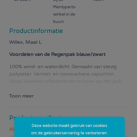
Plentyparts-
winkel in de
buurt.
Productinformatie
Willex, Maat L
Voordelen van de
Regenpak blauw/zwart
100% wind- en waterdicht. Gemaakt van stevig
polyester. Verstel- en opvouwbare capuchon.
Hoge kwaliteit reflecterende strepen op het jack
en de broek. Met handig opbergtasje.
Toon meer
Productspecificaties
Deze website maakt gebruik van cookies
Algemeen
om de gebruikerservaring te verbeteren.