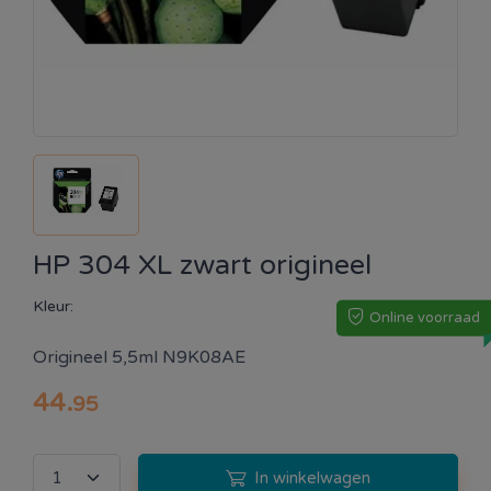
HP 304 XL zwart origineel
Kleur:
Online voorraad
Origineel 5,5ml N9K08AE
44
.
95
In winkelwagen