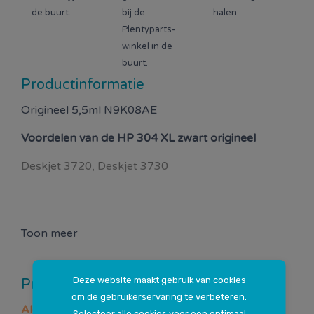
de buurt.
bij de
halen.
Plentyparts-
winkel in de
buurt.
Productinformatie
Origineel 5,5ml N9K08AE
Voordelen van de
HP 304 XL zwart origineel
Deskjet 3720, Deskjet 3730
Toon meer
Deze website maakt gebruik van cookies
Productspecificaties
om de gebruikerservaring te verbeteren.
Algemeen
Selecteer alle cookies voor een optimaal