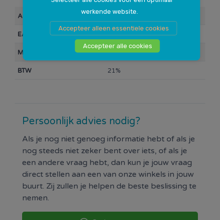
De lichtbundel heeft een hoek van 225 graden.
werkende website.
Artikelnummer
103863
Accepteer alleen essentiele cookies
EAN Barcode
6923933813551
Accepteer alle cookies
Merk
Energetic
BTW
21%
Persoonlijk advies nodig?
Als je nog niet genoeg informatie hebt of als je
nog steeds niet zeker bent over iets, of als je
een andere vraag hebt, dan kun je jouw vraag
direct stellen aan een van onze winkels in jouw
buurt. Zij zullen je helpen de beste beslissing te
nemen.