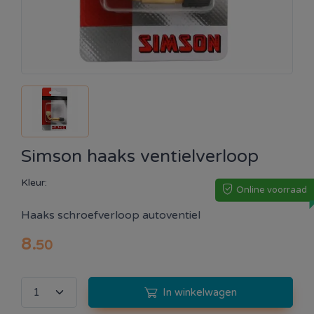
Simson haaks ventielverloop
Kleur:
Online voorraad
Haaks schroefverloop autoventiel
8
.
50
In winkelwagen