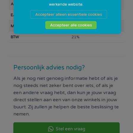
Artikelnummer
102648
werkende website.
Accepteer alleen essentiele cookies
EAN Barcode
0000067002
Accepteer alle cookies
Merk
Simson
BTW
21%
Persoonlijk advies nodig?
Als je nog niet genoeg informatie hebt of als je
nog steeds niet zeker bent over iets, of als je
een andere vraag hebt, dan kun je jouw vraag
direct stellen aan een van onze winkels in jouw
buurt. Zij zullen je helpen de beste beslissing te
nemen.
Stel een vraag