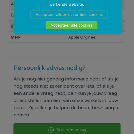
Artikelnummer
102561
werkende website.
Accepteer alleen essentiele cookies
EAN Barcode
0000066915
Accepteer alle cookies
BTW
21%
Merk
Apple Orgineel
Persoonlijk advies nodig?
Als je nog niet genoeg informatie hebt of als je
nog steeds niet zeker bent over iets, of als je
een andere vraag hebt, dan kun je jouw vraag
direct stellen aan een van onze winkels in jouw
buurt. Zij zullen je helpen de beste beslissing te
nemen.
Stel een vraag