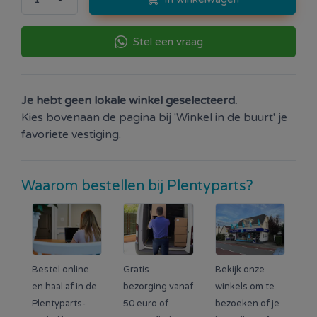
Stel een vraag
Je hebt geen lokale winkel geselecteerd.
Kies bovenaan de pagina bij 'Winkel in de buurt' je
favoriete vestiging.
Waarom bestellen bij Plentyparts?
Bestel online
Gratis
Bekijk onze
en haal af in de
bezorging vanaf
winkels om te
Plentyparts-
50 euro of
bezoeken of je