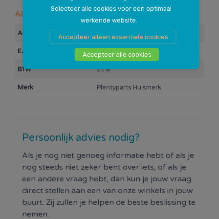
bijna alle apparaten.
Selecteer alle cookies voor een optimaal
Algemeen
werkende website.
Artikelnummer
101481
Accepteer alleen essentiele cookies
Dáárom kies je voor Plentyparts Huismerk:
EAN Barcode
8719481751173
Accepteer alle cookies
Uitgebreid assortiment kabels voor audio,
BTW
21%
beeld, telefoon & computer
Merk
Plentyparts Huismerk
Ook veel losse stekkers, pluggen en verlopen
verkrijgbaar
Meer dan 300 verschillende artikelen op
voorraad in onze winkels
Persoonlijk advies nodig?
In onze winkels altijd het beste advies van onze
specialisten
Als je nog niet genoeg informatie hebt of als je
nog steeds niet zeker bent over iets, of als je
Tablet & Smartphone producten van ons
een andere vraag hebt, dan kun je jouw vraag
Plentyparts Huismerk zijn altijd van de beste
direct stellen aan een van onze winkels in jouw
prijs/kwaliteit verhouding. Met ons brede
buurt. Zij zullen je helpen de beste beslissing te
assortiment grijp je nooit mis en
in onze winkels
nemen.
vind je vaak nog veel meer oplossingen voor jou