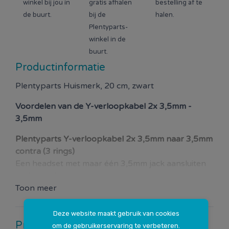
winkel bij jou in
gratis afhalen
bestelling af te
de buurt.
bij de
halen.
Plentyparts-
winkel in de
buurt.
Productinformatie
Plentyparts Huismerk, 20 cm, zwart
Voordelen van de
Y-verloopkabel 2x 3,5mm -
3,5mm
Plentyparts Y-verloopkabel
2x
3,5mm naar 3,5mm
contra
(3 rings)
Een headset met maar één 3,5mm jack aansluiten
op je pc of ander apparaat met twee seperate
aansluitingen voor geluid en microfoon.
Toon meer
De o.a. smartphone headset (oortjes) zijn
uitgevoerd met één 3,5mm jack aansluitiging met
Deze website maakt gebruik van cookies
Productspecificaties
dit verloopje kan je deze headsets gebruiken op
om de gebruikerservaring te verbeteren.