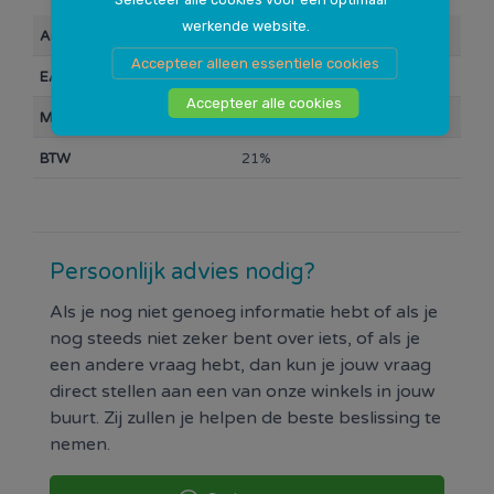
werkende website.
Ingangsvoltage: 100-240 V AC
Artikelnummer
101279
Uitgangsvoltage: 12V DC
Accepteer alleen essentiele cookies
EAN Barcode
8720088196731
Uitgangsstroom: 3000 mA
Accepteer alle cookies
Merk
A-dapt
BTW
21%
Persoonlijk advies nodig?
Als je nog niet genoeg informatie hebt of als je
nog steeds niet zeker bent over iets, of als je
een andere vraag hebt, dan kun je jouw vraag
direct stellen aan een van onze winkels in jouw
buurt. Zij zullen je helpen de beste beslissing te
nemen.