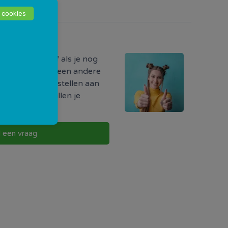
 cookies
odig?
ormatie hebt of als je nog
r iets, of als je een andere
uw vraag direct stellen aan
w buurt. Zij zullen je
g te nemen.
l een vraag