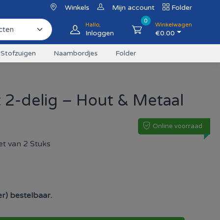
Winkels
Mijn account
Folder
0
Hallo,
Winkelwagen
Inloggen
€
0.00
Stofzuigen
Naambordjes
Folder
 2-delig – Hout & Metaal
Online voorraad
t van 2 Stuks
eer) bestelbaar.