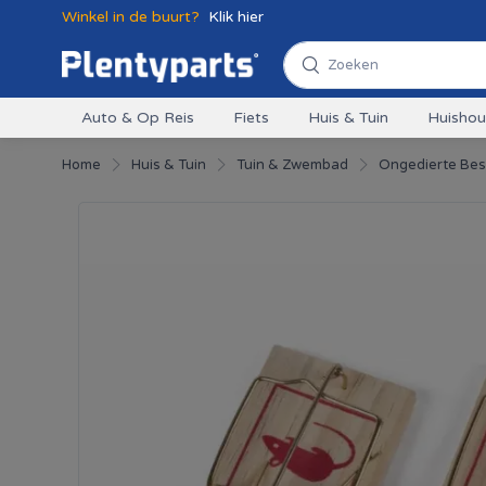
Winkel in de buurt?
Klik hier
Auto & Op Reis
Fiets
Huis & Tuin
Huisho
Home
Huis & Tuin
Tuin & Zwembad
Ongedierte Best