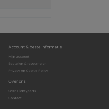
te plek langs muren of
uren, voorraadkasten en
Account & bestelinformatie
Mijn account
Bestellen & retourneren
Privacy en Cookie Policy
Over ons
Over Plentyparts
Contact