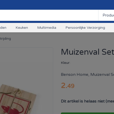
uden
Keuken
Multimedia
Persoonlijke Verzorging
rijding
Muizenval Set
Kleur:
Benson Home, Muizenval Se
2
.
49
Dit artikel is helaas niet (m