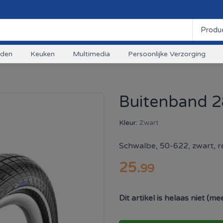
uden
Keuken
Multimedia
Persoonlijke Verzorging
Buitenband 2
Kleur:
Zwart
Schwalbe, 50-622, zwart, ref
25
.
99
Dit artikel is helaas niet (m