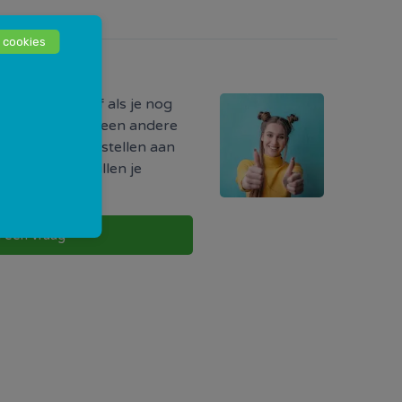
 cookies
odig?
ormatie hebt of als je nog
r iets, of als je een andere
uw vraag direct stellen aan
w buurt. Zij zullen je
g te nemen.
l een vraag