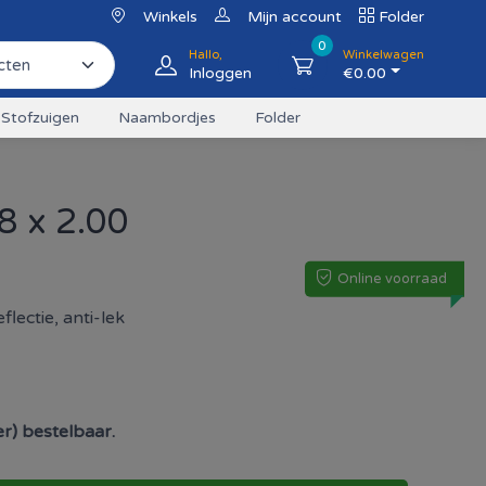
Winkels
Mijn account
Folder
0
Hallo,
Winkelwagen
Inloggen
€
0.00
Stofzuigen
Naambordjes
Folder
8 x 2.00
Online voorraad
lectie, anti-lek
eer) bestelbaar.