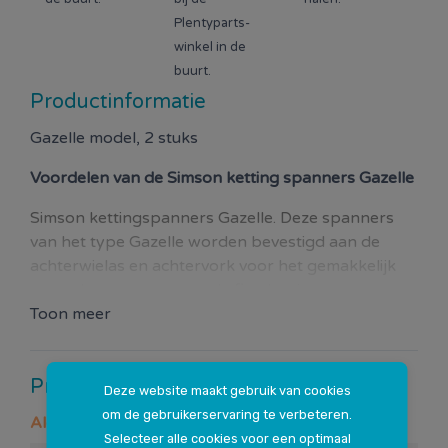
Plentyparts-
winkel in de
buurt.
Productinformatie
Gazelle model, 2 stuks
Voordelen van de
Simson ketting spanners Gazelle
Simson kettingspanners Gazelle. Deze spanners
van het type Gazelle worden bevestigd aan de
achterwielas en achtervork voor het gemakkelijk
en snel opspannen van de fietsketting.
Toon meer
Productspecificaties
Deze website maakt gebruik van cookies
om de gebruikerservaring te verbeteren.
Algemeen
Selecteer alle cookies voor een optimaal