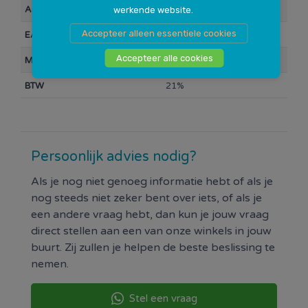
Artikelnummer
10028521
werkende website.
Accepteer alleen essentiele cookies
EAN Barcode
0000064842
Accepteer alle cookies
Merk
Simson
BTW
21%
Persoonlijk advies nodig?
Als je nog niet genoeg informatie hebt of als je
nog steeds niet zeker bent over iets, of als je
een andere vraag hebt, dan kun je jouw vraag
direct stellen aan een van onze winkels in jouw
buurt. Zij zullen je helpen de beste beslissing te
nemen.
Stel een vraag