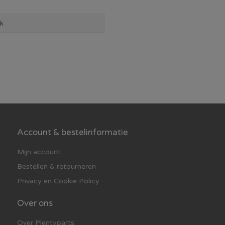
 dat wij een jaar garantie
rk
leiding. Kom je er niet
esk of ga langs bij je
Account & bestelinformatie
nkel
Mijn account
Bestellen & retourneren
Privacy en Cookie Policy
Over ons
Over Plentyparts