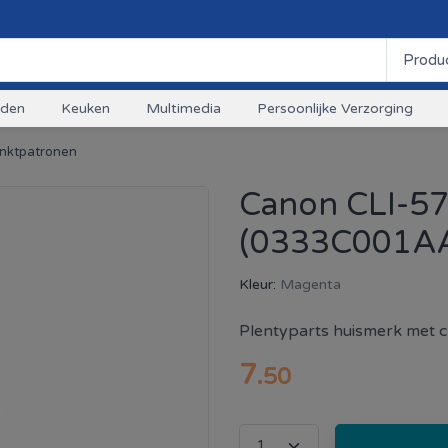
uden
Keuken
Multimedia
Persoonlijke Verzorging
 Inktpatronen
Canon CLI-5
(0333C001A
Kleur:
Magenta
Plentyparts huismerk met ch
7
.
50