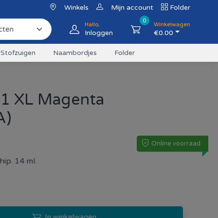
Winkels
Mijn account
Folder
0
Hallo,
Winkelwagen
Inloggen
€
0.00
Stofzuigen
Naambordjes
Folder
71 XL Magenta
A)
Online voorraad
ip. 14 ml.
In winkelwagen