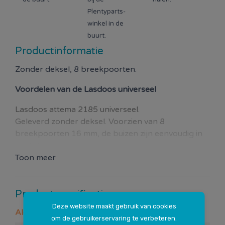
Plentyparts-
winkel in de
buurt.
Productinformatie
Zonder deksel, 8 breekpoorten.
Voordelen van de
Lasdoos universeel
Lasdoos attema 2185 universeel.
Geleverd zonder deksel. Voorzien van 8
breekpoorten 16 mm, de buizen zijn eenvoudig in
te klikken.
Toon meer
Productspecificaties
Deze website maakt gebruik van cookies
Algemeen
om de gebruikerservaring te verbeteren.