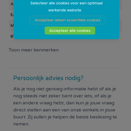
Selecteer alle cookies voor een optimaal
Artikelnummer
10027836
werkende website.
EAN Barcode
0000064140
Accepteer alleen essentiele cookies
Merk
Attema
Accepteer alle cookies
BTW
21%
Toon meer kenmerken
Persoonlijk advies nodig?
Als je nog niet genoeg informatie hebt of als je
nog steeds niet zeker bent over iets, of als je
een andere vraag hebt, dan kun je jouw vraag
direct stellen aan een van onze winkels in jouw
buurt. Zij zullen je helpen de beste beslissing te
nemen.