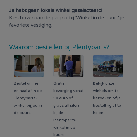
Je hebt geen lokale winkel geselecteerd.
Kies bovenaan de pagina bij 'Winkel in de buurt' je
favoriete vestiging.
Waarom bestellen bij Plentyparts?
Bestel online
Gratis
Bekijk onze
en haal af in de
bezorging vanaf
winkels om te
Plentyparts-
50 euro of
bezoeken of je
winkel bij jou in
gratis afhalen
bestelling af te
de buurt.
bij de
halen.
Plentyparts-
winkel in de
buurt.